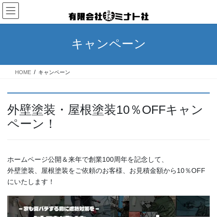
コ
ナ
ン
ビ
テ
ゲ
ン
ー
キャンペーン
ツ
シ
へ
ョ
ス
ン
HOME
キャンペーン
キ
に
ッ
移
プ
動
外壁塗装・屋根塗装10％OFFキャン
ペーン！
ホームページ公開＆来年で創業100周年を記念して、
外壁塗装、屋根塗装をご依頼のお客様、お見積金額から10％OFF
にいたします！